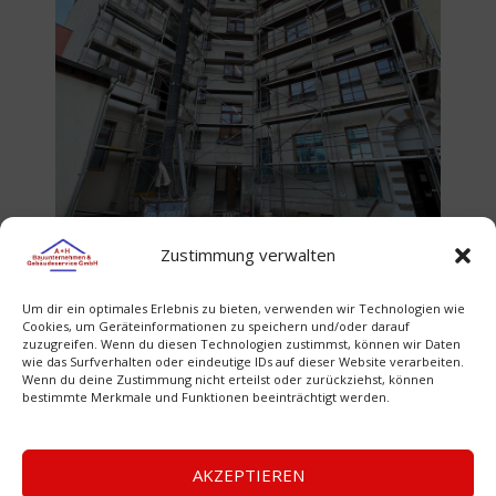
Sanierung Altbau
Zustimmung verwalten
Meißen
Um dir ein optimales Erlebnis zu bieten, verwenden wir Technologien wie
Cookies, um Geräteinformationen zu speichern und/oder darauf
zuzugreifen. Wenn du diesen Technologien zustimmst, können wir Daten
wie das Surfverhalten oder eindeutige IDs auf dieser Website verarbeiten.
Wenn du deine Zustimmung nicht erteilst oder zurückziehst, können
bestimmte Merkmale und Funktionen beeinträchtigt werden.
© 2026 A + H Bau GmbH. Alle Rechte vorbehalten
AKZEPTIEREN
Startseite